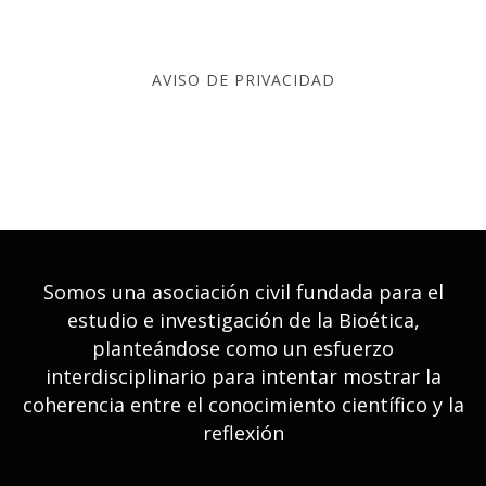
CEIB – CENTRO DE
AVISO DE PRIVACIDAD
ESTUDIOS E
INVESTIGACIONES DE
BIOÉTICA
Somos una asociación civil fundada para el
estudio e investigación de la Bioética,
planteándose como un esfuerzo
interdisciplinario para intentar mostrar la
coherencia entre el conocimiento científico y la
reflexión