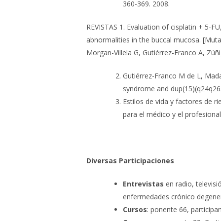
360-369. 2008.
REVISTAS
1.
Evaluation of cisplatin + 5-F
abnormalities in the buccal mucosa. [Mu
Morgan-Villela G, Gutiérrez-Franco A, Zú
Gutiérrez-Franco M de L, Mada
syndrome and dup(15)(q24q26.3
Estilos de vida y factores de 
para el médico y el profesiona
Diversas Participaciones
Entrevistas
en radio, televis
enfermedades crónico degener
Cursos
:
ponente 66, participa