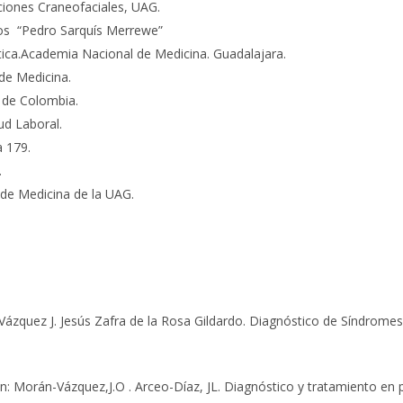
ciones Craneofaciales, UAG.
ios “Pedro Sarquís Merrewe”
ica.Academia Nacional de Medicina. Guadalajara.
 de Medicina.
d de Colombia.
lud Laboral.
 179.
.
 de Medicina de la UAG.
 Vázquez J. Jesús Zafra de la Rosa Gildardo. Diagnóstico de Síndrome
En: Morán-Vázquez,J.O . Arceo-Díaz, JL. Diagnóstico y tratamiento en 