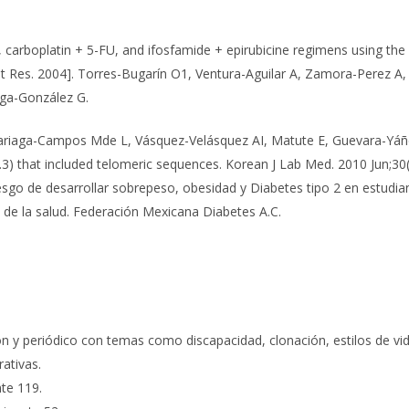
U, carboplatin + 5-FU, and ifosfamide + epirubicine regimens using the
tat Res. 2004]. Torres-Bugarín O1, Ventura-Aguilar A, Zamora-Perez
ñiga-González G.
riaga-Campos Mde L, Vásquez-Velásquez AI, Matute E, Guevara-Yáñez
) that included telomeric sequences. Korean J Lab Med. 2010 Jun;30(
riesgo de desarrollar sobrepeso, obesidad y Diabetes tipo 2 en estudia
l de la salud. Federación Mexicana Diabetes A.C.
ión y periódico con temas como discapacidad, clonación, estilos de vi
ativas.
nte 119.