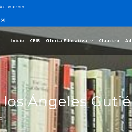
@ceibmx.com
160
Inicio
CEIB
Oferta Educativa
Claustro
Ad
DIOS E INVESTIGACIO
estigación de la Bioética,
 los Ángeles Guti
ro