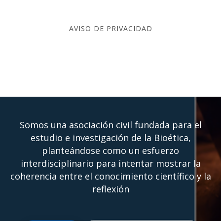
CEIB – CENTRO DE
AVISO DE PRIVACIDAD
ESTUDIOS E
INVESTIGACIONES DE
BIOÉTICA
Somos una asociación civil fundada para el
estudio e investigación de la Bioética,
planteándose como un esfuerzo
interdisciplinario para intentar mostrar la
coherencia entre el conocimiento científico y la
reflexión